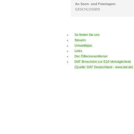
An Sonn- und Feiertagen:
GESCHLOSSEN
So finden Sie uns
Steuern
Umwelttipps
Links
Der Ölfleckenentferner
DAT Broschüre zur E10-Verträglichkeit
(Quelle: DAT Deutschland - www.dat.de)