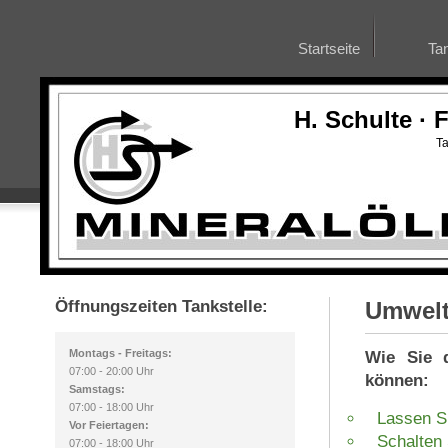
Startseite
Tan
H. Schulte · 
Ta
Öffnungszeiten Tankstelle:
Umwelt
Montags - Freitags:
Wie Sie 
07:00 - 20:00 Uhr
können:
Samstags:
07:00 - 18:00 Uhr
Lassen Si
Vor Feiertagen:
Schalten 
07:00 - 18:00 Uhr